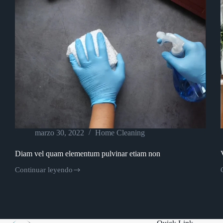
marzo 30, 2022
Home Cleaning
Diam vel quam elementum pulvinar etiam non
Continuar leyendo
Diam
vel
quam
elementum
pulvinar
etiam