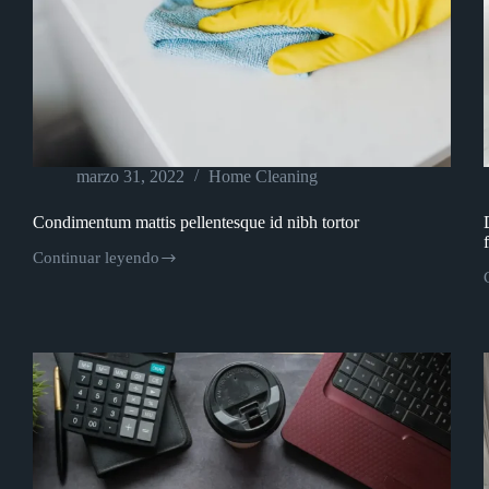
marzo 31, 2022
Home Cleaning
Condimentum mattis pellentesque id nibh tortor
Continuar leyendo
Condimentum
mattis
pellentesque
id
nibh
tortor
f