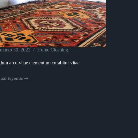
marzo 30, 2022
Home Cleaning
dum arcu vitae elementum curabitur vitae
nuar leyendo
dum
ntum
tur