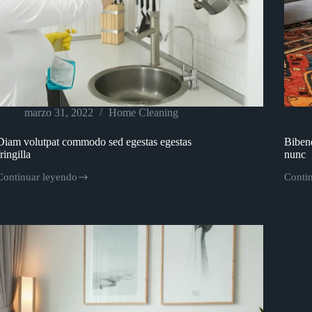
marzo 31, 2022
Home Cleaning
Diam volutpat commodo sed egestas egestas
Biben
fringilla
nunc
Continuar leyendo
Conti
Diam
Biben
volutpat
arcu
commodo
vitae
sed
eleme
egestas
curabi
egestas
vitae
ringilla
nunc