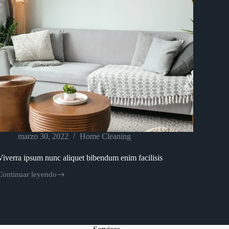
marzo 30, 2022
Home Cleaning
Viverra ipsum nunc aliquet bibendum enim facilisis
Continuar leyendo
Viverra
ipsum
nunc
aliquet
bibendum
enim