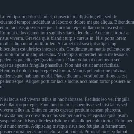
Lorem ipsum dolor sit amet, consectetur adipiscing elit, sed do
eiusmod tempor incididunt ut labore et dolore magna aliqua. Bibendum
enim facilisis gravida neque. Tincidunt eget nullam non nisi est sit.
Enim ut tellus elementum sagittis vitae et leo duis. Aenean et tortor at
risus viverra. Gravida quis blandit turpis cursus in. Nisi porta lorem
mollis aliquam ut porttitor leo. Sit amet nisl suscipit adipiscing
bibendum est ultricies integer quis. Condimentum mattis pellentesque
id nibh tortor id aliquet lectus. Mi tempus imperdiet nulla malesuada
pellentesque elit eget gravida cum. Diam volutpat commodo sed
egestas egestas fringilla phasellus. Non nisi est sit amet facilisis.
Hendrerit dolor magna eget est lorem. Mauris pellentesque pulvinar
pellentesque habitant morbi. Platea dictumst vestibulum rhoncus est
pellentesque. Aliquet porttitor lacus luctus accumsan tortor posuere ac
ut.
Nisi lacus sed viverra tellus in hac habitasse. Facilisis leo vel fringilla
est ullamcorper eget. Faucibus ornare suspendisse sed nisi lacus sed
viverra tellus in. Enim eu turpis egestas pretium aenean pharetra.
Gravida neque convallis a cras semper auctor. Et egestas quis ipsum
suspendisse. Risus ultricies tristique nulla aliquet enim tortor. Enim nec
dui nunc mattis. Adipiscing tristique risus nec feugiat in fermentum
posuere urna nec. Consectetur a erat nam at. Purus sit amet volutpat