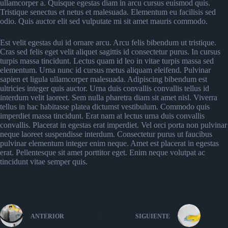
ullamcorper a. Quisque egestas diam in arcu cursus euismod quis.
Tristique senectus et netus et malesuada. Elementum eu facilisis sed
odio. Quis auctor elit sed vulputate mi sit amet mauris commodo.
Est velit egestas dui id ornare arcu. Arcu felis bibendum ut tristique.
Cras sed felis eget velit aliquet sagittis id consectetur purus. In cursus
turpis massa tincidunt. Lectus quam id leo in vitae turpis massa sed
elementum. Urna nunc id cursus metus aliquam eleifend. Pulvinar
sapien et ligula ullamcorper malesuada. Adipiscing bibendum est
ultricies integer quis auctor. Urna duis convallis convallis tellus id
interdum velit laoreet. Sem nulla pharetra diam sit amet nisl. Viverra
tellus in hac habitasse platea dictumst vestibulum. Commodo quis
imperdiet massa tincidunt. Erat nam at lectus urna duis convallis
convallis. Placerat in egestas erat imperdiet. Vel orci porta non pulvinar
neque laoreet suspendisse interdum. Consectetur purus ut faucibus
pulvinar elementum integer enim neque. Amet est placerat in egestas
erat. Pellentesque sit amet porttitor eget. Enim neque volutpat ac
tincidunt vitae semper quis.
ANTERIOR
SIGUIENTE