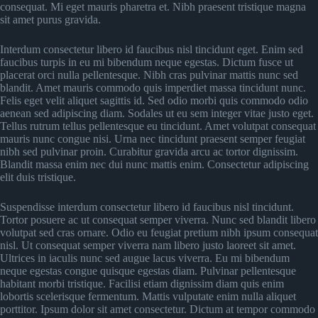
consequat. Mi eget mauris pharetra et. Nibh praesent tristique magna
sit amet purus gravida.
Interdum consectetur libero id faucibus nisl tincidunt eget. Enim sed
faucibus turpis in eu mi bibendum neque egestas. Dictum fusce ut
placerat orci nulla pellentesque. Nibh cras pulvinar mattis nunc sed
blandit. Amet mauris commodo quis imperdiet massa tincidunt nunc.
Felis eget velit aliquet sagittis id. Sed odio morbi quis commodo odio
aenean sed adipiscing diam. Sodales ut eu sem integer vitae justo eget.
Tellus rutrum tellus pellentesque eu tincidunt. Amet volutpat consequat
mauris nunc congue nisi. Urna nec tincidunt praesent semper feugiat
nibh sed pulvinar proin. Curabitur gravida arcu ac tortor dignissim.
Blandit massa enim nec dui nunc mattis enim. Consectetur adipiscing
elit duis tristique.
Suspendisse interdum consectetur libero id faucibus nisl tincidunt.
Tortor posuere ac ut consequat semper viverra. Nunc sed blandit libero
volutpat sed cras ornare. Odio eu feugiat pretium nibh ipsum consequat
nisl. Ut consequat semper viverra nam libero justo laoreet sit amet.
Ultrices in iaculis nunc sed augue lacus viverra. Eu mi bibendum
neque egestas congue quisque egestas diam. Pulvinar pellentesque
habitant morbi tristique. Facilisi etiam dignissim diam quis enim
lobortis scelerisque fermentum. Mattis vulputate enim nulla aliquet
porttitor. Ipsum dolor sit amet consectetur. Dictum at tempor commodo